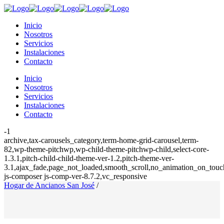
Inicio
Nosotros
Servicios
Instalaciones
Contacto
Inicio
Nosotros
Servicios
Instalaciones
Contacto
-1
archive,tax-carousels_category,term-home-grid-carousel,term-
82,wp-theme-pitchwp,wp-child-theme-pitchwp-child,select-core-
1.3.1,pitch-child-child-theme-ver-1.2,pitch-theme-ver-
3.1,ajax_fade,page_not_loaded,smooth_scroll,no_animation_on_touch
js-composer js-comp-ver-8.7.2,vc_responsive
Hogar de Ancianos San José
/