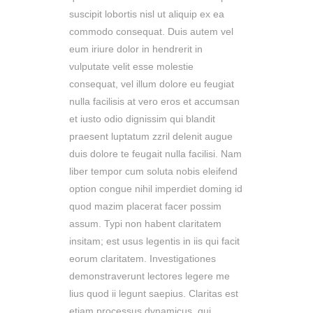
suscipit lobortis nisl ut aliquip ex ea
commodo consequat. Duis autem vel
eum iriure dolor in hendrerit in
vulputate velit esse molestie
consequat, vel illum dolore eu feugiat
nulla facilisis at vero eros et accumsan
et iusto odio dignissim qui blandit
praesent luptatum zzril delenit augue
duis dolore te feugait nulla facilisi. Nam
liber tempor cum soluta nobis eleifend
option congue nihil imperdiet doming id
quod mazim placerat facer possim
assum. Typi non habent claritatem
insitam; est usus legentis in iis qui facit
eorum claritatem. Investigationes
demonstraverunt lectores legere me
lius quod ii legunt saepius. Claritas est
etiam processus dynamicus, qui