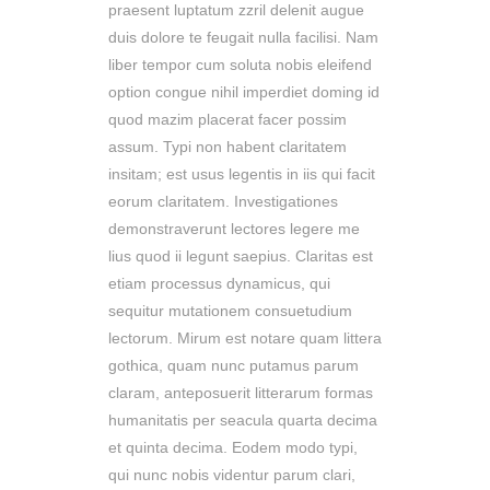
praesent luptatum zzril delenit augue
duis dolore te feugait nulla facilisi. Nam
liber tempor cum soluta nobis eleifend
option congue nihil imperdiet doming id
quod mazim placerat facer possim
assum. Typi non habent claritatem
insitam; est usus legentis in iis qui facit
eorum claritatem. Investigationes
demonstraverunt lectores legere me
lius quod ii legunt saepius. Claritas est
etiam processus dynamicus, qui
sequitur mutationem consuetudium
lectorum. Mirum est notare quam littera
gothica, quam nunc putamus parum
claram, anteposuerit litterarum formas
humanitatis per seacula quarta decima
et quinta decima. Eodem modo typi,
qui nunc nobis videntur parum clari,