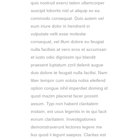
quis nostrud exerci tation ullamcorper
suscipit lobortis nisl ut aliquip ex ea
commodo consequat. Duis autem vel
eum iriure dolor in hendrerit in
vulputate velit esse molestie
consequat, vel illum dolore eu feugiat
nulla facilisis at vero eros et accumsan
et iusto odio dignissim qui blandit
praesent luptatum zzril delenit augue
duis dolore te feugait nulla facilisi. Nam
liber tempor cum soluta nobis eleifend
option congue nihil imperdiet doming id
quod mazim placerat facer possim
assum. Typi non habent claritatem
insitam; est usus legentis in iis qui facit
eorum claritatem. Investigationes
demonstraverunt lectores legere me
lius quod ii legunt saepius. Claritas est