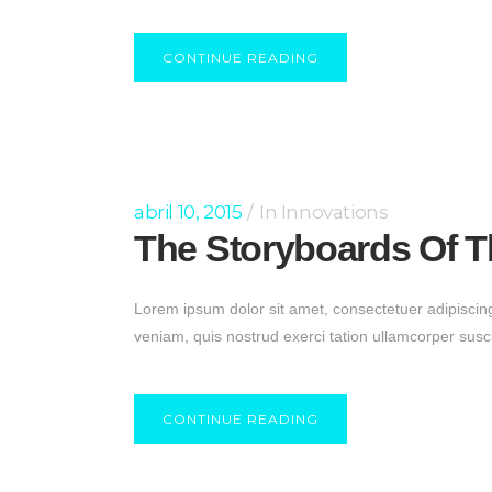
CONTINUE READING
abril 10, 2015
In
Innovations
The Storyboards Of T
Lorem ipsum dolor sit amet, consectetuer adipiscin
veniam, quis nostrud exerci tation ullamcorper susc
CONTINUE READING