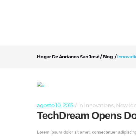
Hogar De Ancianos San José
/
Blog
/
Innovati
agosto 10, 2015
In
Innovations
,
New Id
TechDream Opens Doo
Lorem ipsum dolor sit amet, consectetuer adipiscin