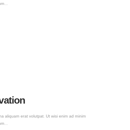
um...
vation
a aliquam erat volutpat. Ut wisi enim ad minim
um...