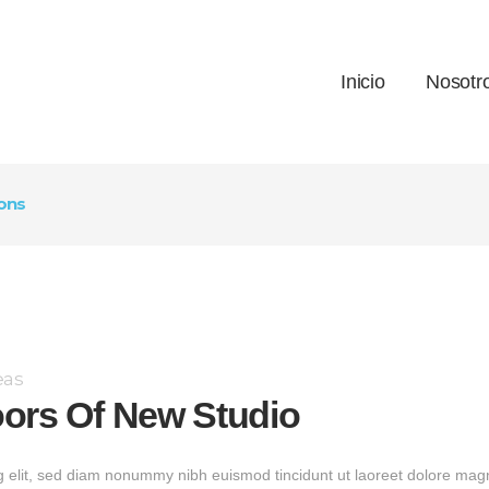
Inicio
Nosotr
ons
eas
rs Of New Studio
g elit, sed diam nonummy nibh euismod tincidunt ut laoreet dolore magn